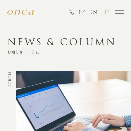
EN
JP
NEWS & COLUMN
INFORMATION
お知らせ・コラム
ABOUT
SCROLL
CREATION
MARKETING