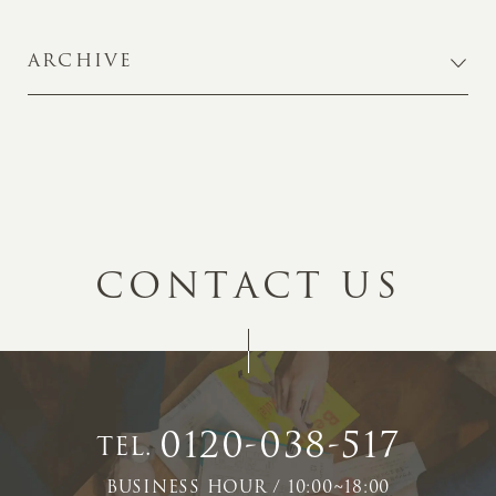
ARCHIVE
C
O
N
T
A
C
T
U
S
0120-038-517
TEL.
BUSINESS HOUR / 10:00~18:00