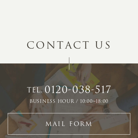
C
O
N
T
A
C
T
U
S
0120-038-517
TEL.
BUSINESS HOUR / 10:00~18:00
MAIL FORM