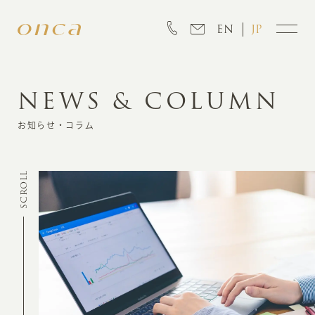
EN
JP
NEWS & COLUMN
INFORMATION
お知らせ・コラム
ABOUT
SCROLL
CREATION
MARKETING