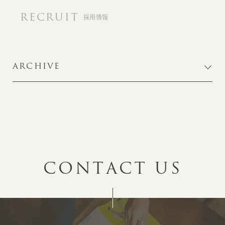
RECRUIT
採用情報
ARCHIVE
C
O
N
T
A
C
T
U
S