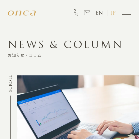
EN
JP
NEWS & COLUMN
INFORMATION
お知らせ・コラム
ABOUT
SCROLL
CREATION
MARKETING