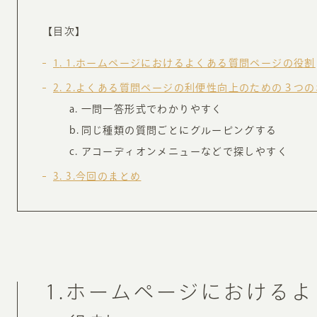
お知らせ・コラム
【目次】
MA
1
1.ホームページにおけるよくある質問ページの役割
ABOUT
ホー
2
2.よくある質問ページの利便性向上のための３つの
一問一答形式でわかりやすく
オンカについて
検
同じ種類の質問ごとにグルーピングする
ユ
オフィス紹介・会社概要
アコーディオンメニューなどで探しやすく
流
ホームページ集客にかける想い
3
3.今回のまとめ
ユ
社会貢献活動
特
タ
1.ホームページにおける