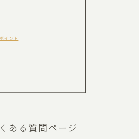
RKETING
ムページ制作後の運用
ポイント
索順位を安定的に伸ばす内部SEO対策
ーザーをファン化する
コンテンツマーケティング
入状況を分析・改善するアクセス解析
ーザーの動きを分析するヒートマップ解析
定のターゲットに的確に訴求する
インターネット広告
ーゲットの属性にあわせて訴求する
SNS広告
よくある質問ページ