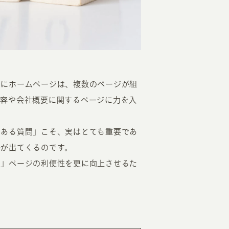
的にホームページは、複数のページが組
EATION
内容や会社概要に関するページに力を入
くある質問」こそ、実はとても重要であ
カのホームページ制作
差が出てくるのです。
ライアント専属チームによる戦略会議
問」ページの利便性を更に向上させるた
EB専門のライターがすべての原稿を執筆
ンバージョン率・UI/UXを高めるデザイン
新かつ正しい方法のSEO対策
らゆる閲覧環境を想定した
レスポンシブデザイン