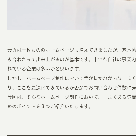
最近は一枚もののホームページも増えてきましたが、基本
INFORMATION
CR
み合わさって出来上がるのが基本です。中でも自社の事業
れている企業は多いかと思います。
しかし、ホームページ制作において手が抜かれがちな「よ
ホーム
オン
り、ここを最適化できているか否かでお問い合わせ件数に
制作実績
ク
今回は、そんなホームページ制作において、「よくある質
ホームページ集客の重要性
W
めのポイントを３つご紹介いたします。
よくある質問
コ
お客様の声
最
あ
ホームページ制作の流れ