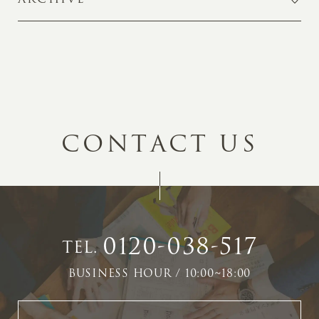
C
O
N
T
A
C
T
U
S
0120-038-517
TEL.
BUSINESS HOUR / 10:00~18:00