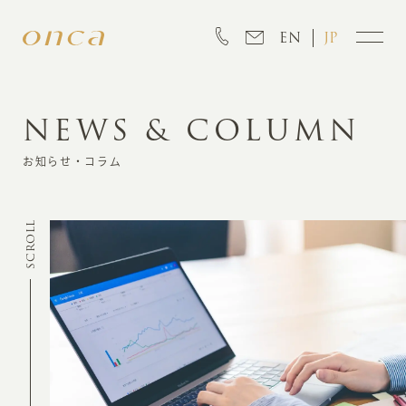
EN
JP
NEWS & COLUMN
INFORMATION
お知らせ・コラム
ABOUT
SCROLL
CREATION
MARKETING