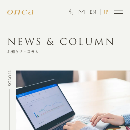
EN
JP
NEWS & COLUMN
INFORMATION
お知らせ・コラム
ABOUT
SCROLL
CREATION
MARKETING