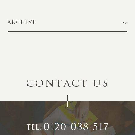
ARCHIVE
C
O
N
T
A
C
T
U
S
0120-038-517
TEL.