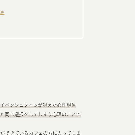
法
RKETING
ムページ制作後の運用
索順位を安定的に伸ばす内部SEO対策
ーザーをファン化する
コンテンツマーケティング
入状況を分析・改善するアクセス解析
ーザーの動きを分析するヒートマップ解析
定のターゲットに的確に訴求する
インターネット広告
ーゲットの属性にあわせて訴求する
SNS広告
ライベンシュタインが唱えた心理現象
人と同じ選択をしてしまう心理のことで
列ができているカフェの方に入ってしま