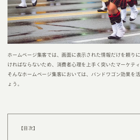
ホームページ集客では、画面に表示された情報だけを頼り
INFORMATION
CR
ければならないため、消費者心理を上手く突いたマーケテ
そんなホームページ集客においては、バンドワゴン効果を
ホーム
オン
ょう。
制作実績
ク
ホームページ集客の重要性
W
よくある質問
コ
お客様の声
最
【目次】
あ
ホームページ制作の流れ