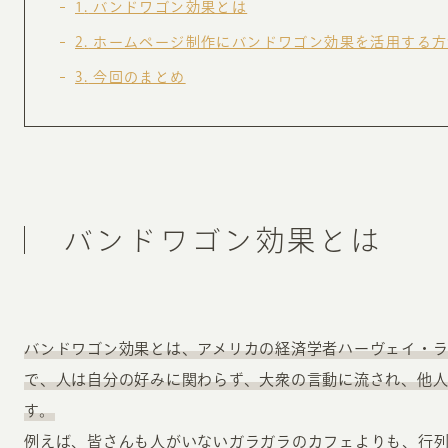
1
バンドワゴン効果とは
お知らせ・コラム
2
ホームページ制作にバンドワゴン効果を活用する方
MA
3
今回のまとめ
ABOUT
ホー
オンカについて
検
ユ
オフィス紹介・会社概要
流
ホームページ集客にかける想い
バンドワゴン効果とは
ユ
社会貢献活動
特
タ
バンドワゴン効果とは、アメリカの経済学者ハーヴェイ・
で、人は自分の好みに関わらず、大衆の言動に流され、他
す。
例えば、皆さんも人がいないガラガラのカフェよりも、行