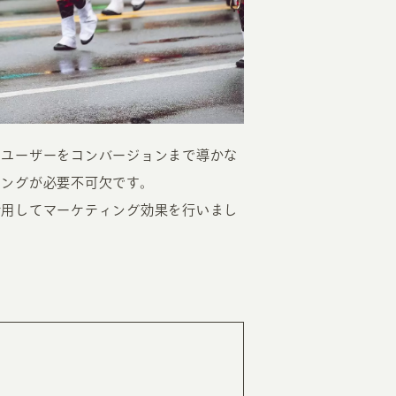
にユーザーをコンバージョンまで導かな
EATION
ィングが必要不可欠です。
活用してマーケティング効果を行いまし
カのホームページ制作
ライアント専属チームによる戦略会議
EB専門のライターがすべての原稿を執筆
ンバージョン率・UI/UXを高めるデザイン
新かつ正しい方法のSEO対策
らゆる閲覧環境を想定した
レスポンシブデザイン