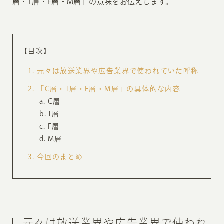
層・T層・F層・M層」の意味をお伝えします。
【目次】
1
元々は放送業界や広告業界で使われていた呼称
2
「C層・T層・F層・M層」の具体的な内容
C層
T層
F層
M層
3
今回のまとめ
元々は放送業界や広告業界で使われ