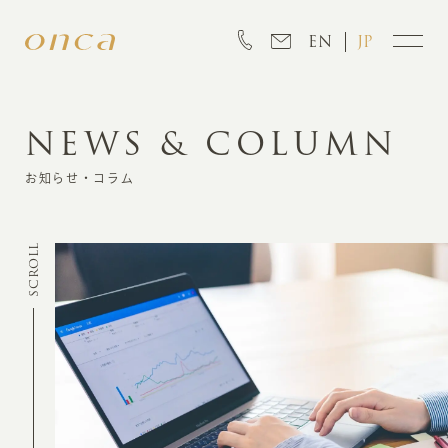
EN
JP
NEWS & COLUMN
INFORMATION
お知らせ・コラム
ABOUT
SCROLL
CREATION
MARKETING