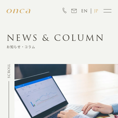
EN
JP
NEWS & COLUMN
INFORMATION
お知らせ・コラム
ABOUT
SCROLL
CREATION
MARKETING