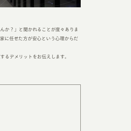
せんか？」と聞かれることが度々ありま
門家に任せた方が安心という心理からだ
頼するデメリットをお伝えします。
EATION
カのホームページ制作
ライアント専属チームによる戦略会議
EB専門のライターがすべての原稿を執筆
ンバージョン率・UI/UXを高めるデザイン
新かつ正しい方法のSEO対策
らゆる閲覧環境を想定した
レスポンシブデザイン