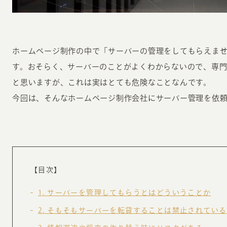
ホームページ制作の中で「サーバーの管理をしてもらえま
す。おそらく、サーバーのことがよくわからないので、専
と思いますが、これは実はとても危険なことなんです。
今回は、そんなホームページ制作会社にサーバー管理を依
INFORMATION
CR
ホーム
オン
制作実績
ク
ホームページ集客の重要性
W
【目次】
よくある質問
コ
1
サーバーを管理してもらうとはどういうことか
お客様の声
最
2
そもそもサーバーを転貸することは禁止されている
あ
ホームページ制作の流れ