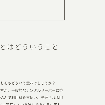
RKETING
ムページ制作後の運用
索順位を安定的に伸ばす内部SEO対策
とはどういうこと
ーザーをファン化する
コンテンツマーケティング
入状況を分析・改善するアクセス解析
ーザーの動きを分析するヒートマップ解析
定のターゲットに的確に訴求する
インターネット広告
ーゲットの属性にあわせて訴求する
SNS広告
そもそもどういう意味でしょうか？
ですが、一般的なレンタルサーバーに管
込んで利用料を支払い、発行されるID
バー管理」という難しそうな言い回し