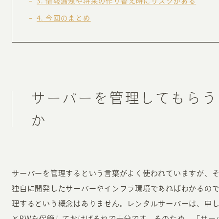
3
情報漏洩や将来の作り替え時にリスクがある
お知らせ・コラム
4
今回のまとめ
MA
ABOUT
ホー
オンカについて
検
サーバーを管理してもらう
ユ
オフィス紹介・会社概要
流
ホームページ集客にかける想い
か
ユ
社会貢献活動
特
タ
サーバーを管理するという言葉がよく使われていますが、
独自に開発したサーバーやインフラ環境であればわかるの
理するという概念はありません。レンタルサーバーは、申し
とPWを保管しておけばそれで十分です。そのため、「サー