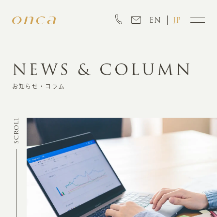
EN
JP
NEWS & COLUMN
INFORMATION
お知らせ・コラム
ABOUT
SCROLL
CREATION
MARKETING