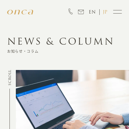
EN
JP
NEWS & COLUMN
INFORMATION
お知らせ・コラム
ABOUT
SCROLL
CREATION
MARKETING