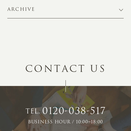
ARCHIVE
C
O
N
T
A
C
T
U
S
0120-038-517
TEL.
BUSINESS HOUR / 10:00~18:00