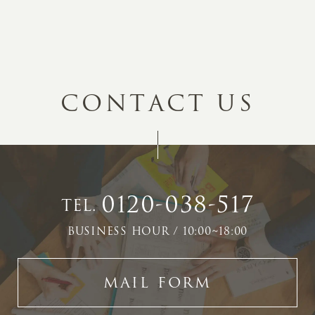
C
O
N
T
A
C
T
U
S
0120-038-517
TEL.
BUSINESS HOUR / 10:00~18:00
MAIL FORM