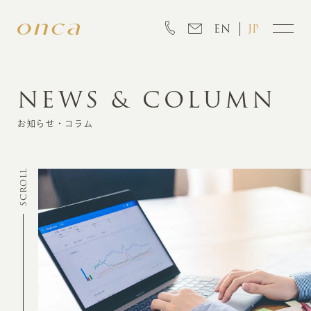
EN
JP
NEWS & COLUMN
INFORMATION
お知らせ・コラム
ABOUT
SCROLL
CREATION
MARKETING