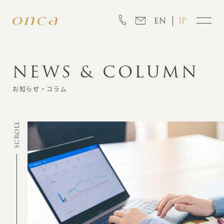
EN
JP
NEWS & COLUMN
INFORMATION
お知らせ・コラム
ABOUT
SCROLL
CREATION
MARKETING