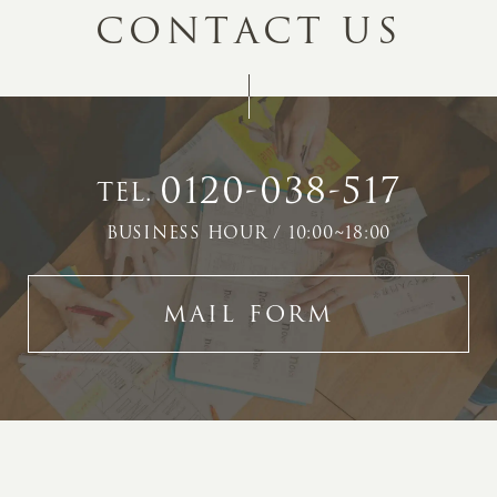
C
O
N
T
A
C
T
U
S
0120-038-517
TEL.
BUSINESS HOUR / 10:00~18:00
MAIL FORM