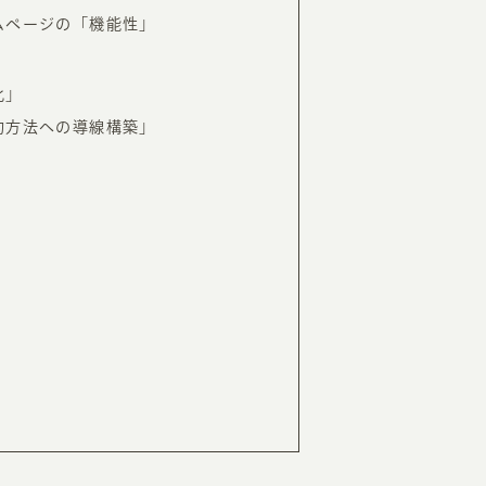
ムページの「機能性」
化」
約方法への導線構築」