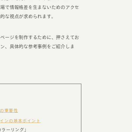
現場で情報格差を生まないためのアクセ
RKETING
理的な視点が求められます。
ムページ制作後の運用
ムページを制作するために、押さえてお
イン、具体的な参考事例をご紹介しま
索順位を安定的に伸ばす内部SEO対策
ーザーをファン化する
コンテンツマーケティング
入状況を分析・改善するアクセス解析
ーザーの動きを分析するヒートマップ解析
定のターゲットに的確に訴求する
インターネット広告
ーゲットの属性にあわせて訴求する
SNS広告
の重要性
インの基本ポイント
カラーリング」