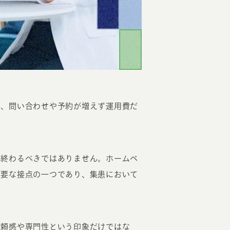
EATION
の、問い合わせや予約が増えず運用費だ
カのホームページ制作
ライアント専属チームによる戦略会議
で終わるべきではありません。ホームペ
EB専門のライターがすべての原稿を執筆
重要な接点の一つであり、集患において
ンバージョン率・UI/UXを高めるデザイン
新かつ正しい方法のSEO対策
らゆる閲覧環境を想定した
レスポンシブデザイン
信頼感や専門性という印象だけではな