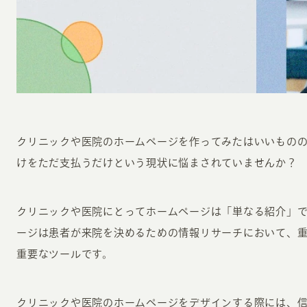
INFORMATION
CR
クリニックや医院のホームページを作ってみたはいいもの
けをただ支払うだけという現状に悩まされていませんか？
ホーム
オン
制作実績
ク
クリニックや医院にとってホームページは「単なる紹介」
ホームページ集客の重要性
W
ージは患者が来院を決めるための情報リサーチにおいて、
よくある質問
コ
重要なツールです。
お客様の声
最
あ
ホームページ制作の流れ
クリニックや医院のホームページをデザインする際には、