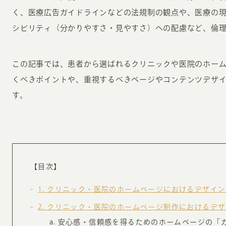
お知らせ・コラム
く、医療広告ガイドラインなどの法規制の観点や、医療の
MA
シビリティ（分かりやすさ・見やすさ）への配慮など、倫
ABOUT
ホー
この記事では、患者から選ばれるクリニックや医院のホー
くべきポイントや、重視するべきページやコンテンツデザ
オンカについて
検
す。
ユ
オフィス紹介・会社概要
流
ホームページ集客にかける想い
ユ
社会貢献活動
特
タ
【目次】
1
クリニック・医院のホームページにおけるデザイン
2
クリニック・医院のホームページ制作におけるデザ
安心感・信頼感を得るためのホームページの「