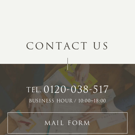
C
O
N
T
A
C
T
U
S
0120-038-517
TEL.
BUSINESS HOUR / 10:00~18:00
MAIL FORM