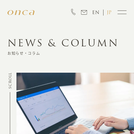
EN
JP
NEWS & COLUMN
INFORMATION
お知らせ・コラム
ABOUT
SCROLL
CREATION
MARKETING