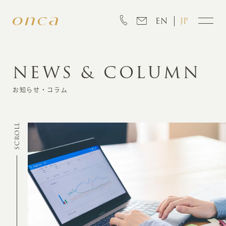
EN
JP
NEWS & COLUMN
INFORMATION
お知らせ・コラム
ABOUT
SCROLL
CREATION
MARKETING