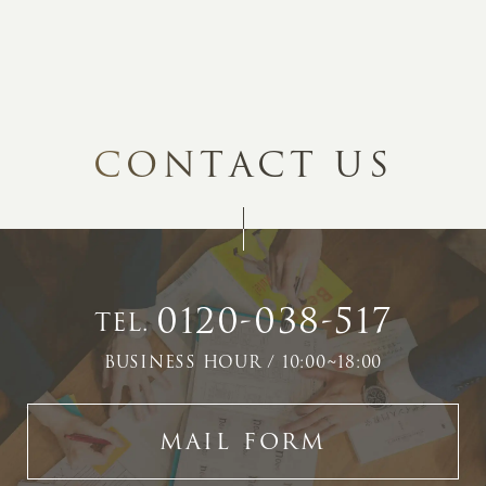
C
O
N
T
A
C
T
U
S
0120-038-517
TEL.
BUSINESS HOUR / 10:00~18:00
MAIL FORM