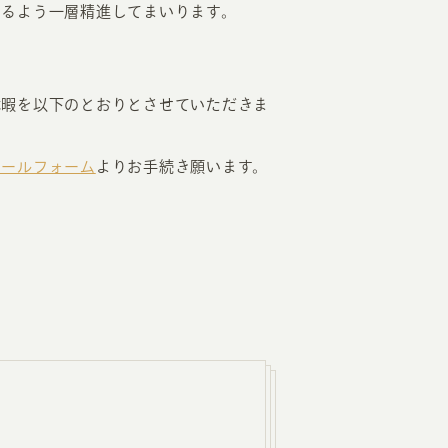
きるよう一層精進してまいります。
RKETING
休暇を以下のとおりとさせていただきま
ムページ制作後の運用
索順位を安定的に伸ばす内部SEO対策
メールフォーム
よりお手続き願います。
ーザーをファン化する
コンテンツマーケティング
入状況を分析・改善するアクセス解析
ーザーの動きを分析するヒートマップ解析
定のターゲットに的確に訴求する
インターネット広告
ーゲットの属性にあわせて訴求する
SNS広告