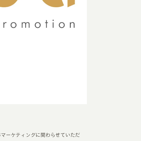
EATION
カのホームページ制作
ライアント専属チームによる戦略会議
EB専門のライターがすべての原稿を執筆
ンバージョン率・UI/UXを高めるデザイン
新かつ正しい方法のSEO対策
。
らゆる閲覧環境を想定した
レスポンシブデザイン
Bマーケティングに関わらせていただ