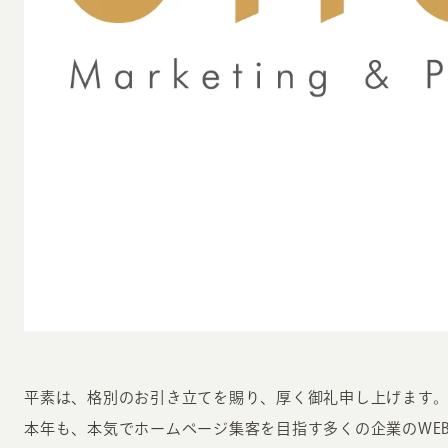
INFORMATION
CR
ホーム
オン
制作実績
ク
ホームページ集客の重要性
W
よくある質問
コ
お客様の声
最
平素は、格別のお引き立てを賜り、厚く御礼申し上げます
あ
本年も、本気でホームページ集客を目指す多くの企業のWE
ホームページ制作の流れ