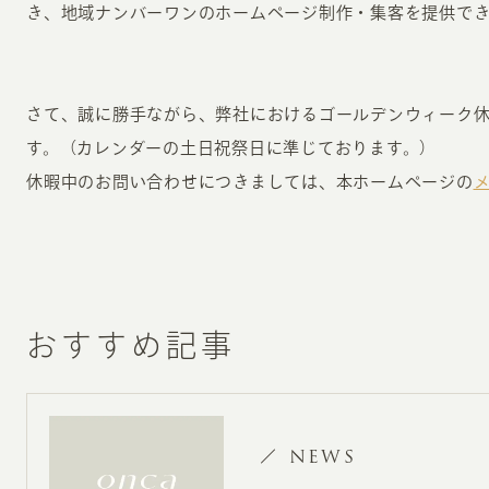
き、地域ナンバーワンのホームページ制作・集客を提供で
お知らせ・コラム
MA
ABOUT
さて、誠に勝手ながら、弊社におけるゴールデンウィーク
ホー
す。（カレンダーの土日祝祭日に準じております。）
オンカについて
検
休暇中のお問い合わせにつきましては、本ホームページの
ユ
オフィス紹介・会社概要
流
ホームページ集客にかける想い
ユ
社会貢献活動
特
おすすめ記事
タ
NEWS