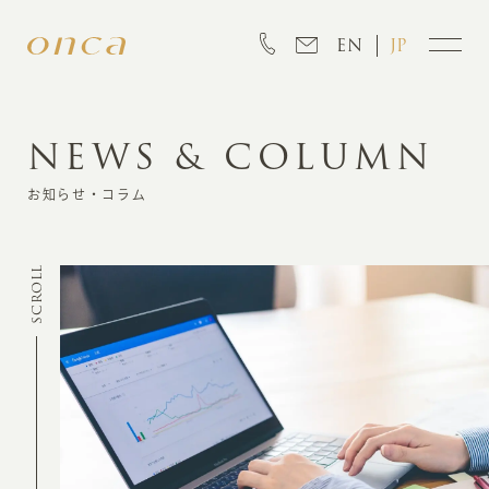
EN
JP
NEWS & COLUMN
INFORMATION
お知らせ・コラム
ABOUT
SCROLL
CREATION
MARKETING