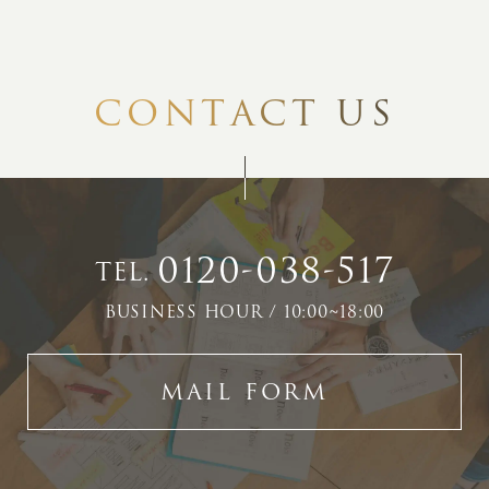
C
O
N
T
A
C
T
U
S
0120-038-517
TEL.
BUSINESS HOUR / 10:00~18:00
MAIL FORM