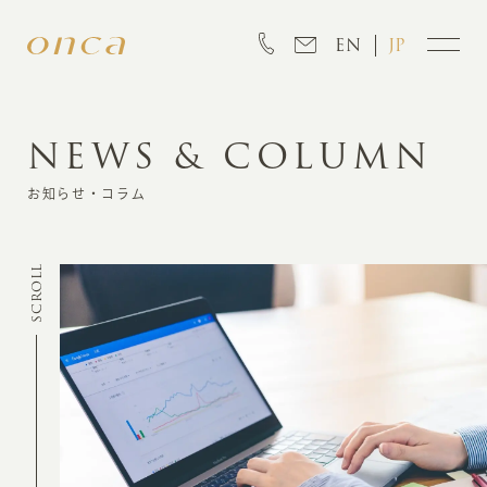
EN
JP
NEWS & COLUMN
INFORMATION
お知らせ・コラム
ABOUT
SCROLL
CREATION
MARKETING