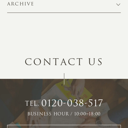
ARCHIVE
C
O
N
T
A
C
T
U
S
0120-038-517
TEL.
BUSINESS HOUR / 10:00~18:00