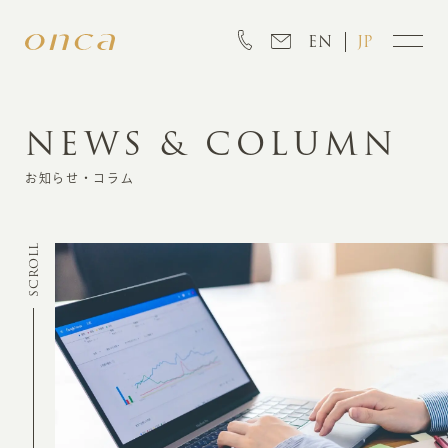
EN
JP
NEWS & COLUMN
INFORMATION
お知らせ・コラム
ABOUT
SCROLL
CREATION
MARKETING