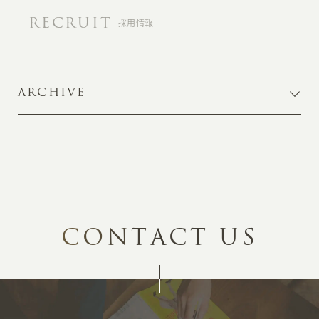
RECRUIT
採用情報
ARCHIVE
C
O
N
T
A
C
T
U
S