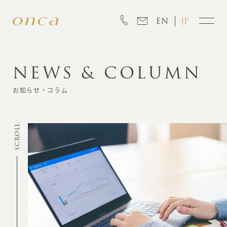
EN
JP
NEWS & COLUMN
INFORMATION
お知らせ・コラム
ABOUT
SCROLL
CREATION
MARKETING