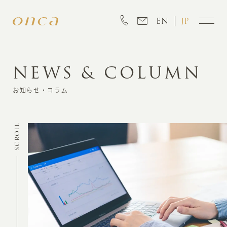
EN
JP
NEWS & COLUMN
INFORMATION
お知らせ・コラム
ABOUT
SCROLL
CREATION
MARKETING