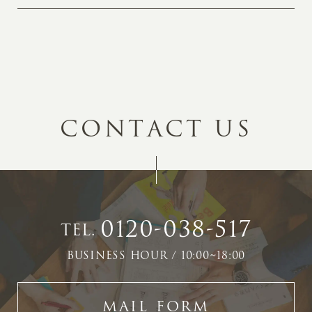
C
O
N
T
A
C
T
U
S
0120-038-517
TEL.
BUSINESS HOUR / 10:00~18:00
MAIL FORM