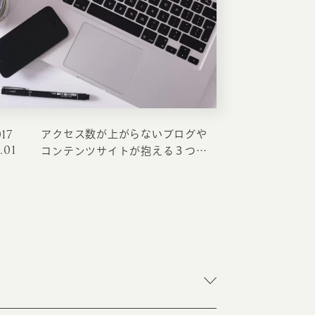
EATION
017
アクセス数が上がらないブログや
.01
カのホームページ制作
コンテンツサイトが抱える３つ原
因と解決策
ライアント専属チームによる戦略会議
EB専門のライターがすべての原稿を執筆
ンバージョン率・UI/UXを高めるデザイン
新かつ正しい方法のSEO対策
らゆる閲覧環境を想定した
レスポンシブデザイン