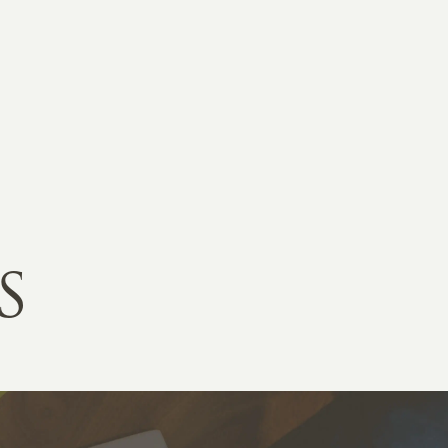
RKETING
ムページ制作後の運用
索順位を安定的に伸ばす内部SEO対策
ーザーをファン化する
コンテンツマーケティング
入状況を分析・改善するアクセス解析
ーザーの動きを分析するヒートマップ解析
定のターゲットに的確に訴求する
インターネット広告
S
ーゲットの属性にあわせて訴求する
SNS広告