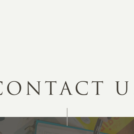
MA
ABOUT
ホー
オンカについて
検
ユ
オフィス紹介・会社概要
流
ホームページ集客にかける想い
ユ
社会貢献活動
特
C
O
N
T
A
C
T
U
タ