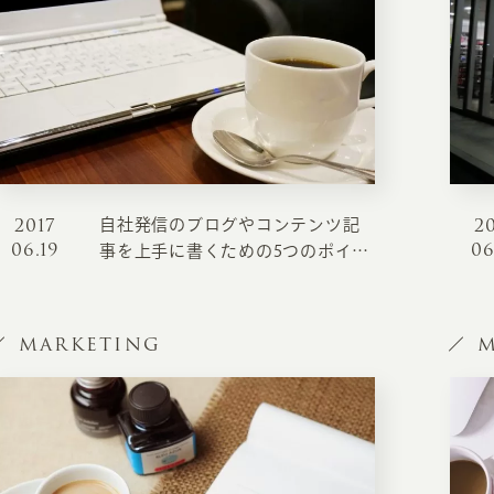
2017
2
自社発信のブログやコンテンツ記
06.19
06
事を上手に書くための5つのポイン
ト
MARKETING
M