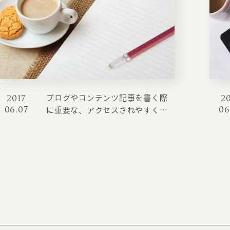
INFORMATION
CR
2017
2
ブログやコンテンツ記事を書く際
06.07
06
ホーム
オン
に重要な、アクセスされやすくな
るタイトルの決め方
制作実績
ク
ホームページ集客の重要性
W
よくある質問
コ
お客様の声
最
あ
ホームページ制作の流れ
お知らせ・コラム