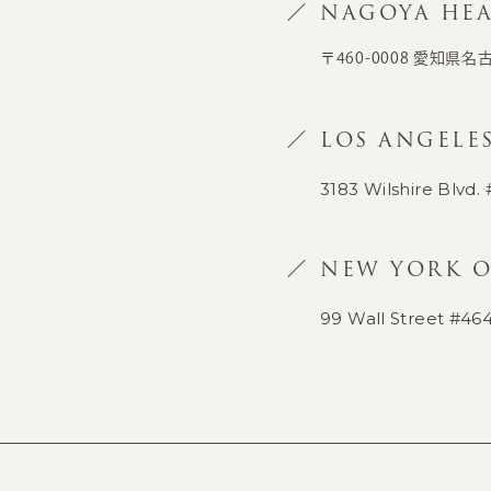
NAGOYA HEA
〒460-0008 愛知県名
LOS ANGELES
3183 Wilshire Blvd. 
NEW YORK O
99 Wall Street #46