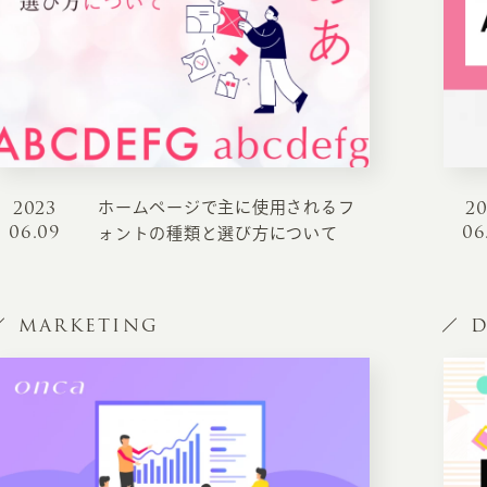
2023
2
ホームページで主に使用されるフ
INFORMATION
CR
06.09
06
ォントの種類と選び方について
ホーム
オン
制作実績
MARKETING
D
ク
ホームページ集客の重要性
W
よくある質問
コ
お客様の声
最
あ
ホームページ制作の流れ