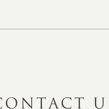
C
O
N
T
A
C
T
U