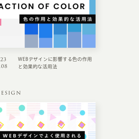
023
WEBデザインに影響する色の作用
EATION
.08
と効果的な活用法
カのホームページ制作
ESIGN
ライアント専属チームによる戦略会議
EB専門のライターがすべての原稿を執筆
ンバージョン率・UI/UXを高めるデザイン
新かつ正しい方法のSEO対策
らゆる閲覧環境を想定した
レスポンシブデザイン