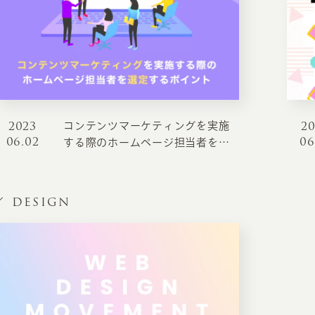
お知らせ・コラム
MA
ABOUT
ホー
オンカについて
検
2023
2
コンテンツマーケティングを実施
ユ
06.02
06
オフィス紹介・会社概要
する際のホームページ担当者を選
流
定するポイント
ホームページ集客にかける想い
ユ
社会貢献活動
DESIGN
特
タ