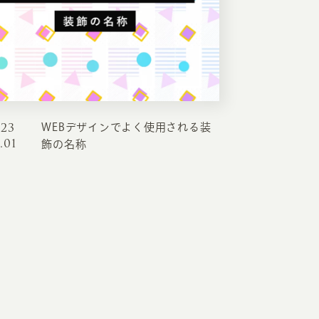
RKETING
ムページ制作後の運用
索順位を安定的に伸ばす内部SEO対策
023
WEBデザインでよく使用される装
ーザーをファン化する
コンテンツマーケティング
.01
飾の名称
入状況を分析・改善するアクセス解析
ーザーの動きを分析するヒートマップ解析
定のターゲットに的確に訴求する
インターネット広告
ーゲットの属性にあわせて訴求する
SNS広告