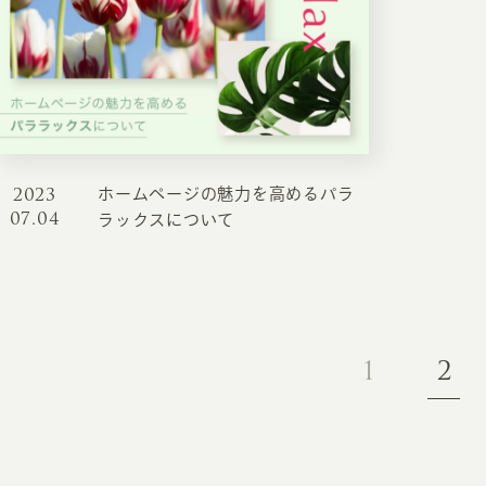
お知らせ・コラム
MA
ABOUT
ホー
オンカについて
検
2023
ホームページの魅力を高めるパラ
ユ
07.04
オフィス紹介・会社概要
ラックスについて
流
ホームページ集客にかける想い
ユ
社会貢献活動
特
タ
1
2