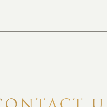
C
O
N
T
A
C
T
U