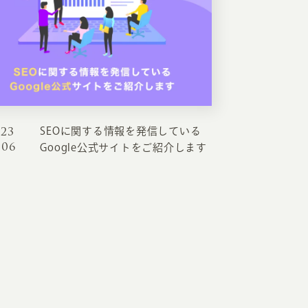
023
SEOに関する情報を発信している
EATION
.06
Google公式サイトをご紹介します
カのホームページ制作
ライアント専属チームによる戦略会議
EB専門のライターがすべての原稿を執筆
ンバージョン率・UI/UXを高めるデザイン
新かつ正しい方法のSEO対策
らゆる閲覧環境を想定した
レスポンシブデザイン