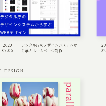
2023
2
デジタル庁のデザインシステムか
INFORMATION
CR
07.06
07
ら学ぶホームページ制作
ホーム
オン
制作実績
DESIGN
ク
ホームページ集客の重要性
W
よくある質問
コ
お客様の声
最
あ
ホームページ制作の流れ