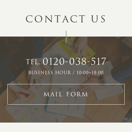
C
O
N
T
A
C
T
U
S
0120-038-517
TEL.
BUSINESS HOUR / 10:00~18:00
MAIL FORM