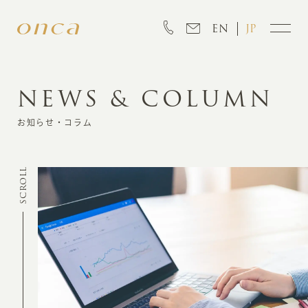
EN
JP
NEWS & COLUMN
INFORMATION
お知らせ・コラム
ABOUT
SCROLL
CREATION
MARKETING