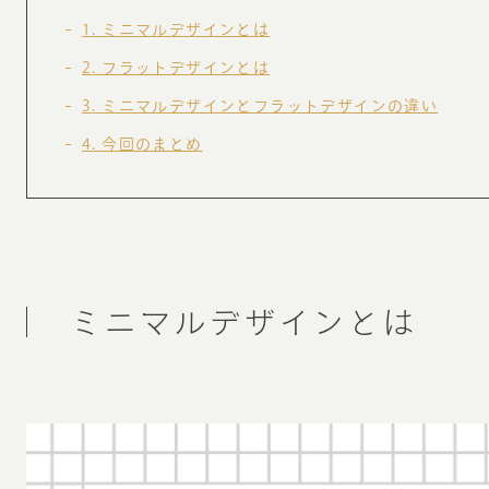
お知らせ・コラム
1
ミニマルデザインとは
MA
2
フラットデザインとは
ABOUT
3
ミニマルデザインとフラットデザインの違い
ホー
4
今回のまとめ
オンカについて
検
ユ
オフィス紹介・会社概要
流
ホームページ集客にかける想い
ユ
社会貢献活動
特
ミニマルデザインとは
タ