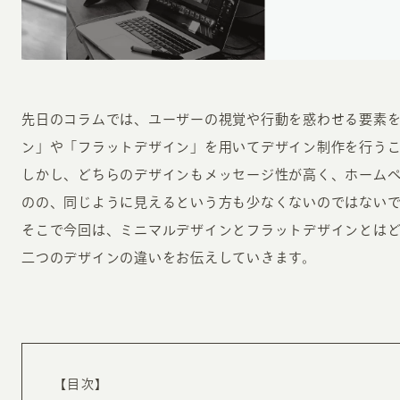
先日のコラムでは、ユーザーの視覚や行動を惑わせる要素
ン」や「フラットデザイン」を用いてデザイン制作を行う
INFORMATION
CR
しかし、どちらのデザインもメッセージ性が高く、ホーム
のの、同じように見えるという方も少なくないのではない
そこで今回は、ミニマルデザインとフラットデザインとは
ホーム
オン
二つのデザインの違いをお伝えしていきます。
制作実績
ク
ホームページ集客の重要性
W
よくある質問
コ
お客様の声
最
あ
ホームページ制作の流れ
【目次】