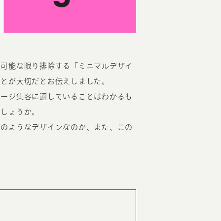
を可能な限り排除する「ミニマルデザイ
ことが大切だとお伝えしました。
EATION
ページ集客に適していることはわかるも
でしょうか。
どのようなデザインなのか、また、この
カのホームページ制作
ライアント専属チームによる戦略会議
EB専門のライターがすべての原稿を執筆
ンバージョン率・UI/UXを高めるデザイン
新かつ正しい方法のSEO対策
らゆる閲覧環境を想定した
レスポンシブデザイン