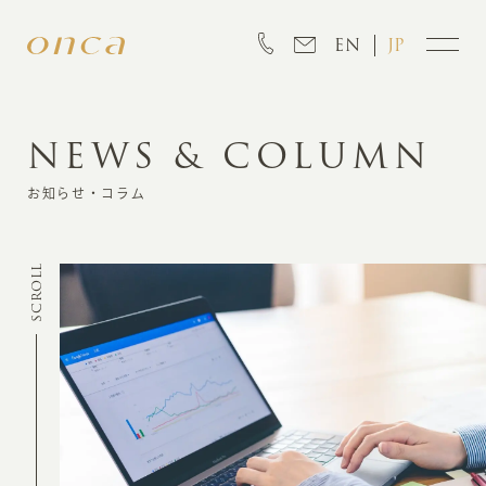
EN
JP
NEWS & COLUMN
INFORMATION
お知らせ・コラム
ABOUT
SCROLL
CREATION
MARKETING