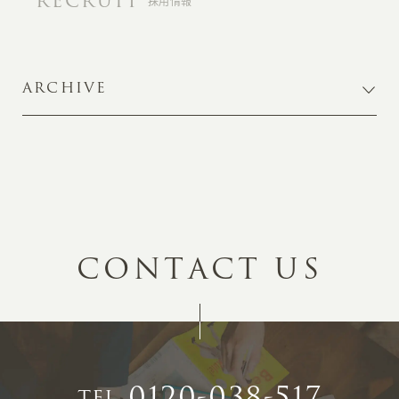
RECRUIT
採用情報
ARCHIVE
C
O
N
T
A
C
T
U
S
0120-038-517
TEL.