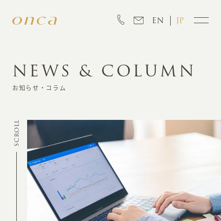
EN
JP
NEWS & COLUMN
INFORMATION
お知らせ・コラム
ABOUT
SCROLL
CREATION
MARKETING