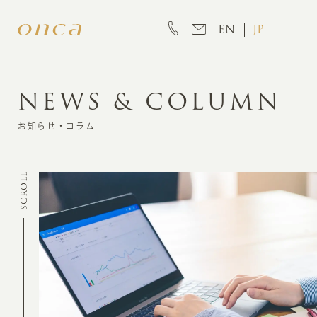
EN
JP
NEWS & COLUMN
INFORMATION
お知らせ・コラム
ABOUT
SCROLL
CREATION
MARKETING