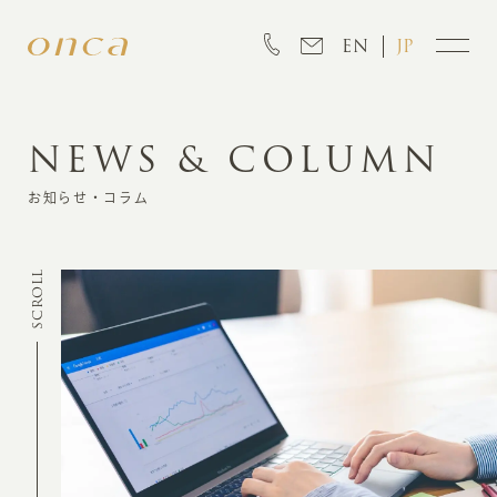
EN
JP
NEWS & COLUMN
INFORMATION
お知らせ・コラム
ABOUT
SCROLL
CREATION
MARKETING