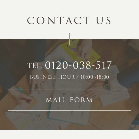
C
O
N
T
A
C
T
U
S
0120-038-517
TEL.
BUSINESS HOUR / 10:00~18:00
MAIL FORM