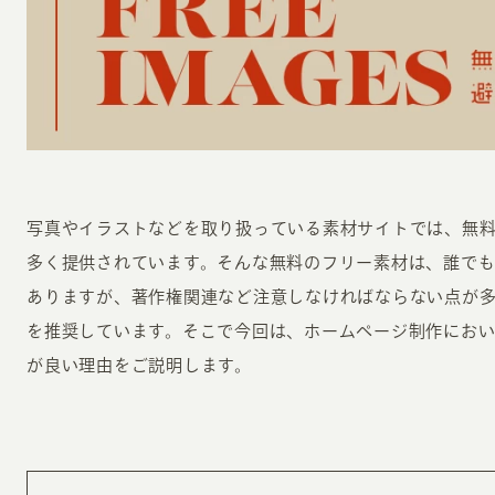
INFORMATION
CR
写真やイラストなどを取り扱っている素材サイトでは、無
多く提供されています。そんな無料のフリー素材は、誰で
ホーム
オン
ありますが、著作権関連など注意しなければならない点が
制作実績
を推奨しています。そこで今回は、ホームページ制作にお
ク
ホームページ集客の重要性
が良い理由をご説明します。
W
よくある質問
コ
お客様の声
最
あ
ホームページ制作の流れ