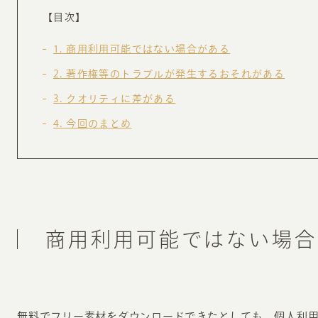
お知らせ・コラム
【目次】
MA
1
商用利用可能ではない場合がある
ABOUT
2
著作権等のトラブルが発生するおそれがある
ホー
3
クオリティに差がある
オンカについて
検
4
今回のまとめ
ユ
オフィス紹介・会社概要
流
ホームページ集客にかける想い
ユ
社会貢献活動
特
タ
商用利用可能ではない場合
無料でフリー素材をダウンロードできたとしても、個人利