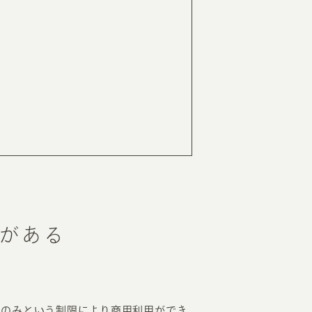
RKETING
ムページ制作後の運用
索順位を安定的に伸ばす内部SEO対策
ーザーをファン化する
コンテンツマーケティング
入状況を分析・改善するアクセス解析
ーザーの動きを分析するヒートマップ解析
定のターゲットに的確に訴求する
インターネット広告
ーゲットの属性にあわせて訴求する
SNS広告
がある
用のみという制限により商用利用ができ