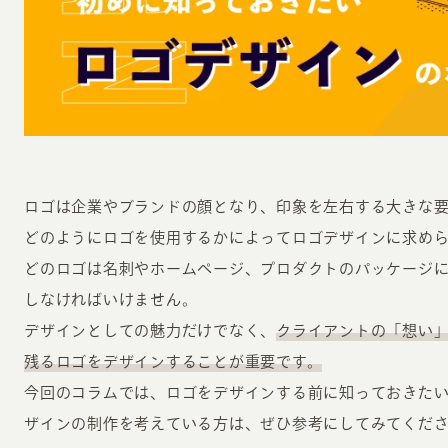
INFORMATION
CR
ロゴは企業やブランドの顔となり、印象を左右する大きな要
どのようにロゴを使用するかによってロゴデザインに求め
ホーム
オン
どのロゴは名刺やホームページ、プロダクトのパッケージ
制作実績
しなければいけません。
ク
ホームページ集客の重要性
デザインとしての魅力だけでなく、
クライアントの「想い
W
よくある質問
残るロゴをデザインすることが重要です。
コ
今回のコラムでは、ロゴをデザインする前に知っておきた
お客様の声
最
ザインの制作を考えている方は、ぜひ参考にしてみてくだ
あ
ホームページ制作の流れ