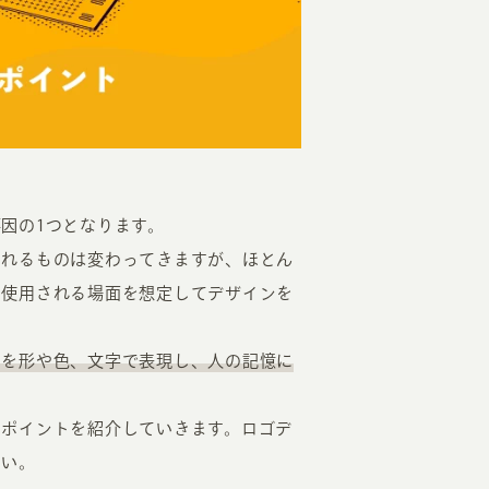
EATION
因の1つとなります。
られるものは変わってきますが、ほとん
カのホームページ制作
に使用される場面を想定してデザインを
ライアント専属チームによる戦略会議
」を形や色、文字で表現し、人の記憶に
EB専門のライターがすべての原稿を執筆
ンバージョン率・UI/UXを高めるデザイン
いポイントを紹介していきます。ロゴデ
新かつ正しい方法のSEO対策
さい。
らゆる閲覧環境を想定した
レスポンシブデザイン