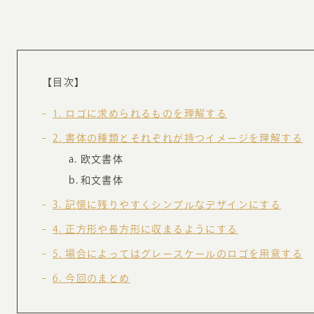
お知らせ・コラム
MA
ABOUT
【目次】
ホー
オンカについて
1
ロゴに求められるものを理解する
検
ユ
2
書体の種類とそれぞれが持つイメージを理解する
オフィス紹介・会社概要
流
欧文書体
ホームページ集客にかける想い
ユ
和文書体
社会貢献活動
特
3
記憶に残りやすくシンプルなデザインにする
タ
4
正方形や長方形に収まるようにする
5
場合によってはグレースケールのロゴを用意する
6
今回のまとめ