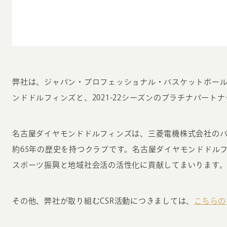
弊社は、ジャパン・プロフェッショナル・バスケットボール
ンドドルフィンズと、2021-22シーズンのプラチナパート
INFORMATION
CR
ホーム
オン
名古屋ダイヤモンドドルフィンズは、三菱電機株式会社の
制作実績
約65年の歴史を持つクラブです。名古屋ダイヤモンドドル
ク
スポーツ振興と地域社会活の活性化に貢献してまいります
ホームページ集客の重要性
W
よくある質問
コ
お客様の声
最
その他、弊社が取り組むCSR活動につきましては、
こちらの
あ
ホームページ制作の流れ