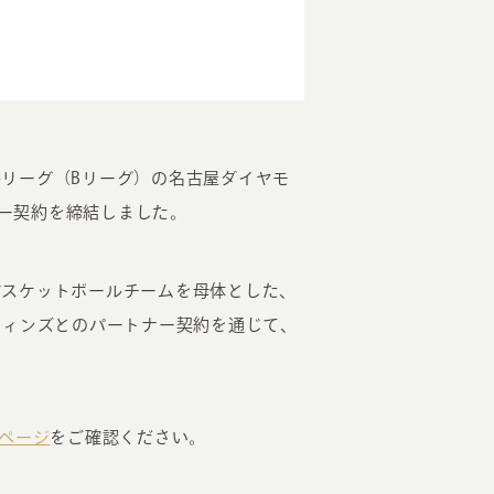
リーグ（Bリーグ）の名古屋ダイヤモ
ナー契約を締結しました。
EATION
カのホームページ制作
バスケットボールチームを母体とした、
フィンズとのパートナー契約を通じて、
ライアント専属チームによる戦略会議
。
EB専門のライターがすべての原稿を執筆
ンバージョン率・UI/UXを高めるデザイン
新かつ正しい方法のSEO対策
ページ
をご確認ください。
らゆる閲覧環境を想定した
レスポンシブデザイン