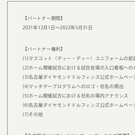
お知らせ・コラム
MA
【パートナー期間】
2021年12月1日～2022年5月31日
ABOUT
ホー
オンカについて
検
【パートナー権利】
ユ
(1)マスコット（ディー・ディー）ユニフォームの
オフィス紹介・会社概要
流
(2)ホーム開催試合における試合会場の入口看板へ
ホームページ集客にかける想い
ユ
(3)名古屋ダイヤモンドドルフィンズ公式ホームペ
社会貢献活動
特
(4)マッチデープログラムへのロゴ・社名の掲出
タ
(5)ホーム開催試合における社名の場内アナウンス
(6)名古屋ダイヤモンドドルフィンズ公式ホームペ
(7)その他