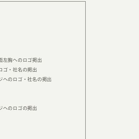
RKETING
ムページ制作後の運用
索順位を安定的に伸ばす内部SEO対策
ーザーをファン化する
コンテンツマーケティング
前面左胸へのロゴ掲出
入状況を分析・改善するアクセス解析
のロゴ・社名の掲出
ーザーの動きを分析するヒートマップ解析
ージへのロゴ・社名の掲出
定のターゲットに的確に訴求する
インターネット広告
ーゲットの属性にあわせて訴求する
SNS広告
ージへのロゴの掲出