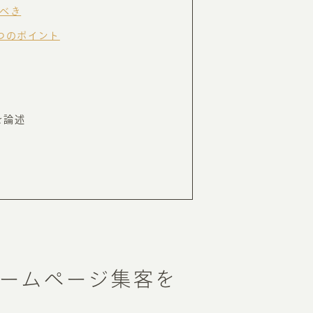
べき
つのポイント
RKETING
ムページ制作後の運用
索順位を安定的に伸ばす内部SEO対策
を論述
ーザーをファン化する
コンテンツマーケティング
入状況を分析・改善するアクセス解析
ーザーの動きを分析するヒートマップ解析
定のターゲットに的確に訴求する
インターネット広告
ーゲットの属性にあわせて訴求する
SNS広告
ームページ集客を