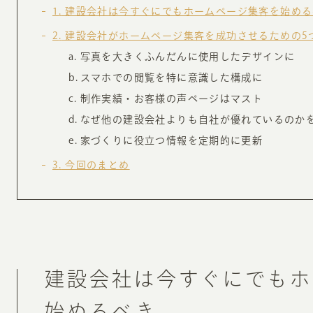
お知らせ・コラム
1
建設会社は今すぐにでもホームページ集客を始める
2
建設会社がホームページ集客を成功させるための5
MA
写真を大きくふんだんに使用したデザインに
ABOUT
スマホでの閲覧を特に意識した構成に
ホー
制作実績・お客様の声ページはマスト
オンカについて
検
なぜ他の建設会社よりも自社が優れているのか
ユ
家づくりに役立つ情報を定期的に更新
オフィス紹介・会社概要
流
ホームページ集客にかける想い
3
今回のまとめ
ユ
社会貢献活動
特
タ
建設会社は今すぐにでもホ
始めるべき