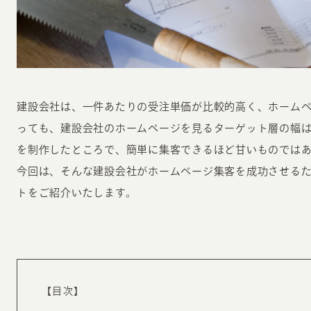
建設会社は、一件あたりの受注単価が比較的高く、ホーム
っても、建設会社のホームページを見るターゲット層の幅
INFORMATION
CR
を制作したところで、簡単に集客できるほど甘いものでは
今回は、そんな建設会社がホームページ集客を成功させるた
ホーム
オン
トをご紹介いたします。
制作実績
ク
ホームページ集客の重要性
W
よくある質問
コ
お客様の声
最
【目次】
あ
ホームページ制作の流れ