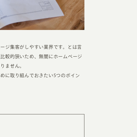
ページ集客がしやすい業界です。とは言
は比較的狭いため、無闇にホームページ
EATION
ありません。
めに取り組んでおきたい5つのポイン
カのホームページ制作
ライアント専属チームによる戦略会議
EB専門のライターがすべての原稿を執筆
ンバージョン率・UI/UXを高めるデザイン
新かつ正しい方法のSEO対策
らゆる閲覧環境を想定した
レスポンシブデザイン