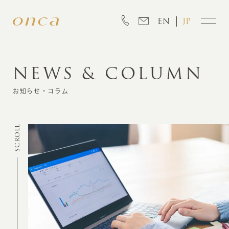
EN
JP
NEWS & COLUMN
INFORMATION
お知らせ・コラム
ABOUT
SCROLL
CREATION
MARKETING