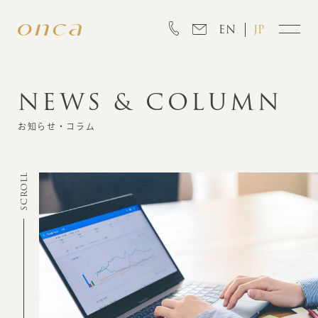
EN
JP
NEWS & COLUMN
INFORMATION
お知らせ・コラム
ABOUT
SCROLL
CREATION
MARKETING