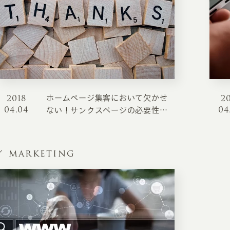
2018
2
ホームページ集客において欠かせ
INFORMATION
CR
04.04
04
ない！サンクスページの必要性と
コンバージョンにつなげるための
ホーム
オン
２つのアプローチ方法
制作実績
MARKETING
ク
ホームページ集客の重要性
W
よくある質問
コ
お客様の声
最
あ
ホームページ制作の流れ