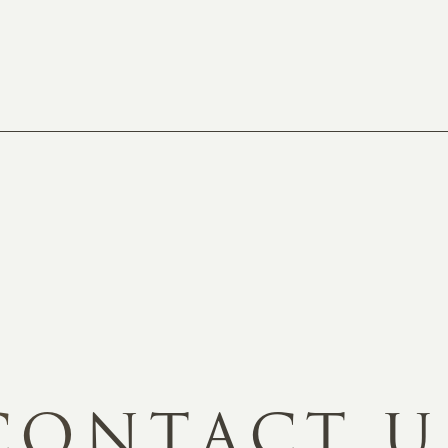
C
O
N
T
A
C
T
U