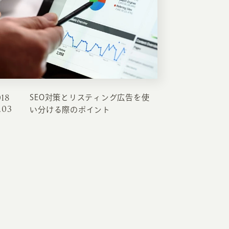
018
SEO対策とリスティング広告を使
EATION
.03
い分ける際のポイント
カのホームページ制作
ライアント専属チームによる戦略会議
EB専門のライターがすべての原稿を執筆
ンバージョン率・UI/UXを高めるデザイン
新かつ正しい方法のSEO対策
らゆる閲覧環境を想定した
レスポンシブデザイン