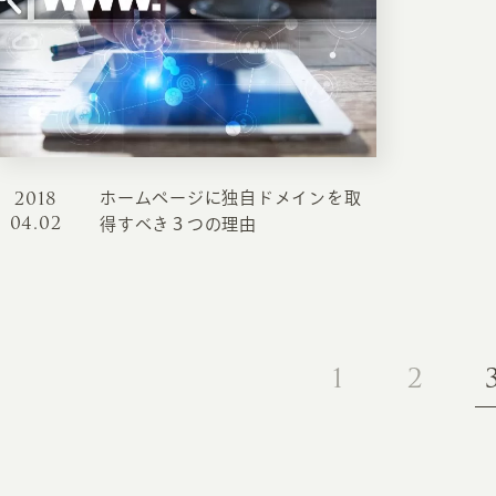
お知らせ・コラム
MA
ABOUT
ホー
オンカについて
検
2018
ホームページに独自ドメインを取
ユ
04.02
オフィス紹介・会社概要
得すべき３つの理由
流
ホームページ集客にかける想い
ユ
社会貢献活動
特
タ
1
2