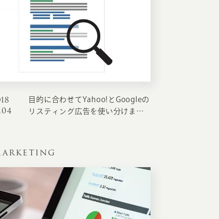
018
目的に合わせてYahoo!とGoogleの
.04
リスティング広告を使い分けまし
ょう
ARKETING