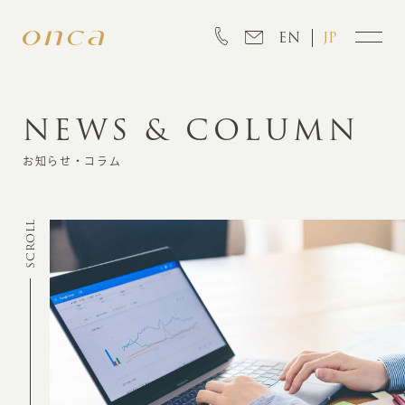
EN
JP
NEWS & COLUMN
INFORMATION
お知らせ・コラム
ABOUT
SCROLL
CREATION
MARKETING