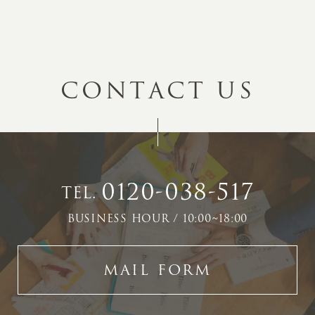
C
O
N
T
A
C
T
U
S
0120-038-517
TEL.
BUSINESS HOUR / 10:00~18:00
MAIL FORM