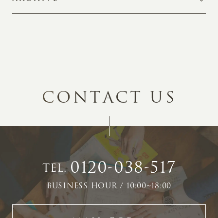
C
O
N
T
A
C
T
U
S
0120-038-517
TEL.
BUSINESS HOUR / 10:00~18:00