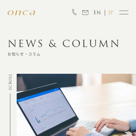
EN
JP
NEWS & COLUMN
INFORMATION
お知らせ・コラム
ABOUT
SCROLL
CREATION
MARKETING