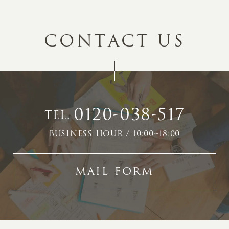
C
O
N
T
A
C
T
U
S
0120-038-517
TEL.
BUSINESS HOUR / 10:00~18:00
MAIL FORM