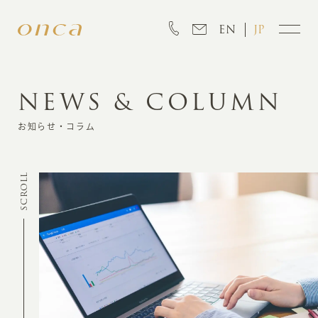
EN
JP
NEWS & COLUMN
INFORMATION
お知らせ・コラム
ABOUT
SCROLL
CREATION
MARKETING