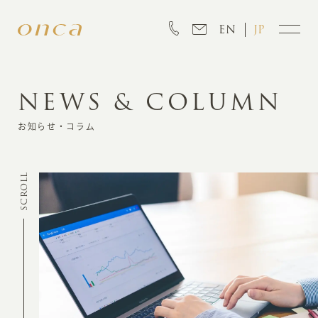
EN
JP
NEWS & COLUMN
INFORMATION
お知らせ・コラム
ABOUT
SCROLL
CREATION
MARKETING