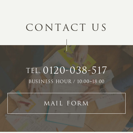
C
O
N
T
A
C
T
U
S
0120-038-517
TEL.
BUSINESS HOUR / 10:00~18:00
MAIL FORM