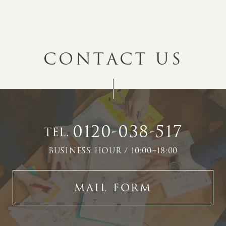
C
O
N
T
A
C
T
U
S
0120-038-517
TEL.
BUSINESS HOUR / 10:00~18:00
MAIL FORM