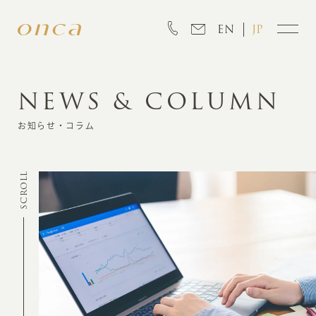
EN
JP
NEWS & COLUMN
INFORMATION
お知らせ・コラム
ABOUT
SCROLL
CREATION
MARKETING