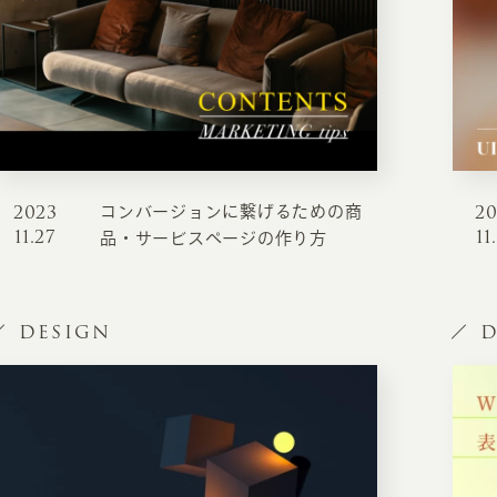
2023
2
コンバージョンに繋げるための商
INFORMATION
CR
11.27
11
品・サービスページの作り方
ホーム
オン
制作実績
DESIGN
D
ク
ホームページ集客の重要性
W
よくある質問
コ
お客様の声
最
あ
ホームページ制作の流れ