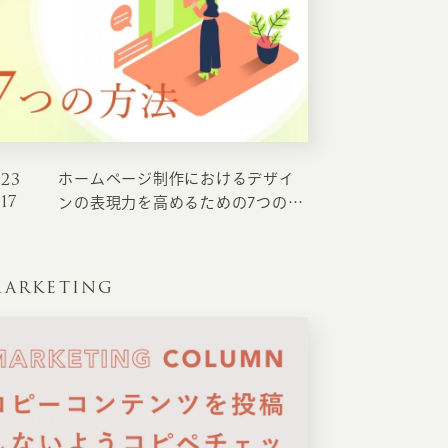
RKETING
ムページ制作後の運用
索順位を安定的に伸ばす内部SEO対策
023
ホームページ制作におけるデザイ
ーザーをファン化する
コンテンツマーケティング
.17
ンの表現力を高めるための7つの方
入状況を分析・改善するアクセス解析
法
ーザーの動きを分析するヒートマップ解析
ARKETING
定のターゲットに的確に訴求する
インターネット広告
ーゲットの属性にあわせて訴求する
SNS広告