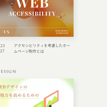
023
アクセシビリティを考慮したホー
EATION
.27
ムページ制作とは
カのホームページ制作
ESIGN
ライアント専属チームによる戦略会議
EB専門のライターがすべての原稿を執筆
ンバージョン率・UI/UXを高めるデザイン
新かつ正しい方法のSEO対策
らゆる閲覧環境を想定した
レスポンシブデザイン