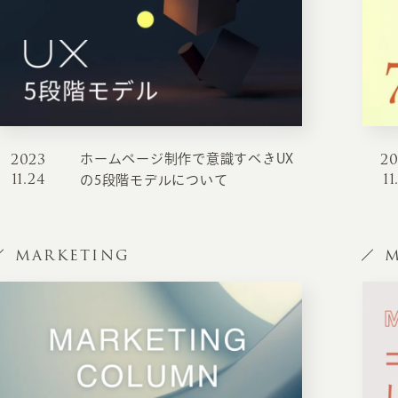
お知らせ・コラム
MA
ABOUT
ホー
オンカについて
検
2023
2
ホームページ制作で意識すべきUX
ユ
11.24
11
オフィス紹介・会社概要
の5段階モデルについて
流
ホームページ集客にかける想い
ユ
社会貢献活動
MARKETING
M
特
タ