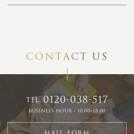
C
O
N
T
A
C
T
U
S
0120-038-517
TEL.
BUSINESS HOUR / 10:00~18:00
MAIL FORM