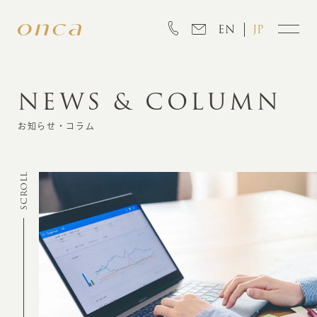
EN
JP
NEWS & COLUMN
INFORMATION
お知らせ・コラム
ABOUT
SCROLL
CREATION
MARKETING