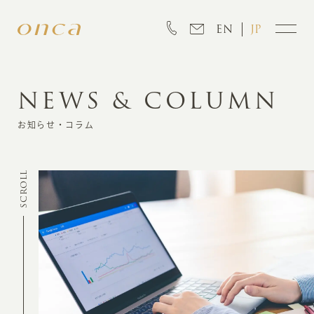
EN
JP
NEWS & COLUMN
INFORMATION
お知らせ・コラム
ABOUT
SCROLL
CREATION
MARKETING