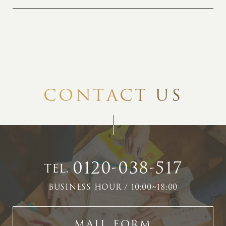
C
O
N
T
A
C
T
U
S
0120-038-517
TEL.
BUSINESS HOUR / 10:00~18:00
MAIL FORM