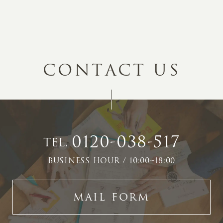
C
O
N
T
A
C
T
U
S
0120-038-517
TEL.
BUSINESS HOUR / 10:00~18:00
MAIL FORM