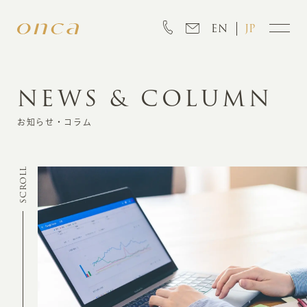
EN
JP
NEWS & COLUMN
INFORMATION
お知らせ・コラム
ABOUT
SCROLL
CREATION
MARKETING