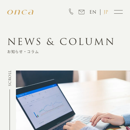
EN
JP
NEWS & COLUMN
INFORMATION
お知らせ・コラム
ABOUT
SCROLL
CREATION
MARKETING