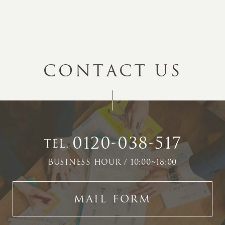
C
O
N
T
A
C
T
U
S
0120-038-517
TEL.
BUSINESS HOUR / 10:00~18:00
MAIL FORM